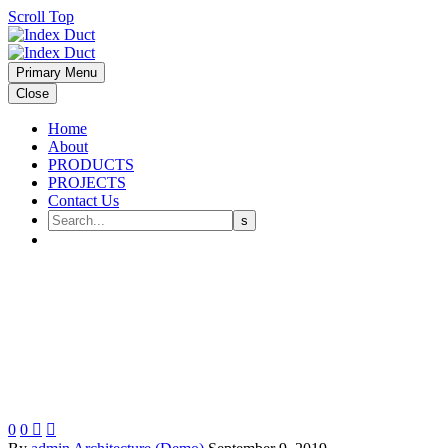
Scroll Top
Primary Menu
Close
Home
About
PRODUCTS
PROJECTS
Contact Us
0
0

