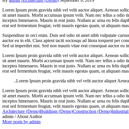
By
admin
Architecture (Demo)
September 9, 2019
Lorem Ipsum proin gravida nibh vel velit auctor aliquet. Aenean sollici
sit amet mauris. Morbi accumsan ipsum velit. Nam nec tellus a odio tin
inceptos himenaeos. Mauris in erat justo. Nullam ac urna eu felis dap
erat sed fermentum feugiat, velit mauris egestas quam, ut aliquam mas
Suspendisse in orci enim. Duis sed odio sit amet nibh vulputate cursu
auctor eu in elit. Class aptent taciti sociosqu ad litora torquent per 
Sed ut imperdiet nisi. Sed non mauris vitae erat consequat auctor eu in 
Lorem Ipsum proin gravida nibh vel velit auctor aliquet. Aenean sollici
sit amet mauris. Morbi accumsan ipsum velit. Nam nec tellus a odio tin
inceptos himenaeos. Mauris in erat justo. Nullam ac urna eu felis dap
erat sed fermentum feugiat, velit mauris egestas quam, ut aliquam mas
..Lorem Ipsum proin gravida nibh vel velit auctor aliquet Aenean
Lorem Ipsum proin gravida nibh vel velit auctor aliquet. Aenean sollici
sit amet mauris. Morbi accumsan ipsum velit. Nam nec tellus a odio tin
inceptos himenaeos. Mauris in erat justo. Nullam ac urna eu felis dap
erat sed fermentum feugiat, velit mauris egestas quam, ut aliquam mas
Architecture (Demo)
Buildings (Demo)
Construction (Demo)
Industria
admin
/ About Author
More posts by admin